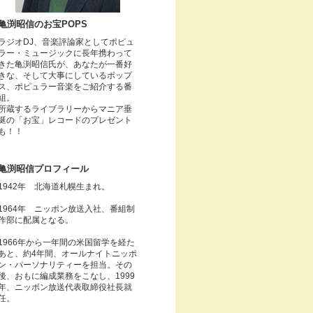
亀渕昭信のお宝POPS
ラジオDJ、音楽評論家としてポピュ
ラー・ミュージックに長年携わって
きた亀渕昭信氏が、あなたが一番好
きな、そして大事にしているポップ
ス、ポピュラー音楽をご紹介する番
組。
所蔵するライブラリーからマニア垂
涎の「お宝」レコードのプレゼント
も！！
亀渕昭信プロフィール
1942年 北海道札幌生まれ。
1964年 ニッポン放送入社、番組制
作部に配属となる。
1966年から一年間の米国留学を経た
あと、約4年間、オールナイトニッポ
ン・パーソナリティーを担当。その
後、おもに編成業務をこなし、1999
年、ニッポン放送代表取締役社長就
任。