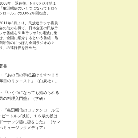
2008年、退任後、NHKラジオ第１
「亀渕昭信のいくつになってもロケ
ンロール」のDJを2年間担当。
2011年3月より、民放連ラジオ委員
会の助力を得て、日本全国の民放ラ
ジオ番組をNHKラジオ1の電波に乗
せ、全国に紹介するという番組「亀
渕昭信のにっぽん全国ラジオめぐ
り」の進行役を務めた。
著書
・『あの日の手紙届けます〜３５
年目のリクエスト』（白泉社）。
・『いくつになっても始められる
男の料理入門塾』（学研）
・『亀渕昭信のロックンロール伝
~ビートルズ以前、１６歳の僕は
ドーナッツ盤に恋をした』 （ヤマ
ハミュージックメディア）