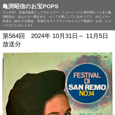
亀渕昭信のお宝POPS
ラジオDJ、音楽評論家としてポピュラー・ミュージックに長年携わってきた亀
渕昭信が、あなたが一番好きな、そして大事にしているポップス、ポピュラー
音楽をご紹介する番組。 所蔵するライブラリーからマニア垂涎の「お宝」レコ
ードのプレゼントも!!
第564回 2024年 10月31日～ 11月5日
放送分