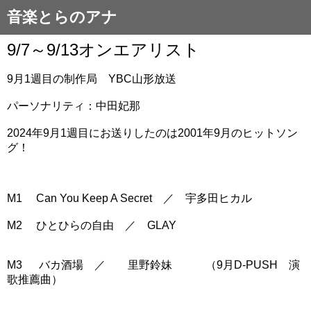
音楽とらのアナ
9/7～9/13オンエアリスト
9月1週目の制作局 YBC山形放送
パーソナリティ：中田妃那
2024年9月1週目にお送りしたのは2001年9月のヒットソン
グ！
M1 Can You Keep A Secret ／ 宇多田ヒカル
M2 ひとひらの自由 ／ GLAY
M3 バカ酒場 ／ 里野鈴妹 （9月D-PUSH 演
歌推薦曲）