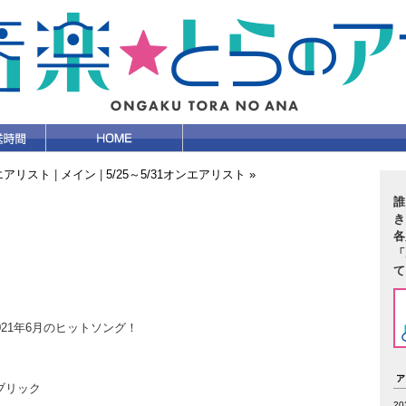
オンエアリスト
|
メイン
|
5/25～5/31オンエアリスト »
誰
き
各
「
て
021年6月のヒットソング！
ァブリック
2