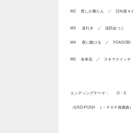
M2 君しか勝たん ／ 日向坂
M3 道行き ／ 浅田あつこ （6
M4 夜に駆ける ／ YOASOBI
M5 未来花 ／ スキマスイ
エンディングテーマ： O・S ／
（6月D-PUSH Ｊ－ＰＯＰ推薦曲