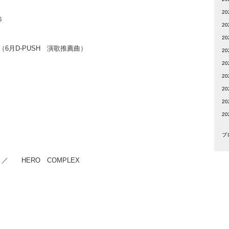
2
４６
2
20
月D-PUSH 演歌推薦曲）
20
20
2
2
ッチ
2
2
ブ
 HERO COMPLEX
）