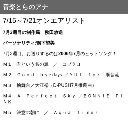
音楽とらのアナ
7/15～7/21オンエアリスト
7月3
週目の制作局 秋田放送
パーソナリティ
:鴨下望美
7月3週目。お送りするのは
2
006年7月
のヒットソング！
Ｍ１ 君という名の翼 ／ コブクロ
Ｍ２ Ｇｏｏｄ－ｂｙe days ／ＹＵＩ ｆｏｒ 雨音薫
Ｍ３ 檜舞台／大江裕（D-PUSH7月推薦曲）
Ｍ４ Ａ Ｐｅｒｆｅｃｔ Ｓｋｙ ／ＢＯＮＮＩＥ ＰＩ
ＮＫ
Ｍ５ 決意の朝に ／ Ａｑｕａ Ｔｉｍｅｚ