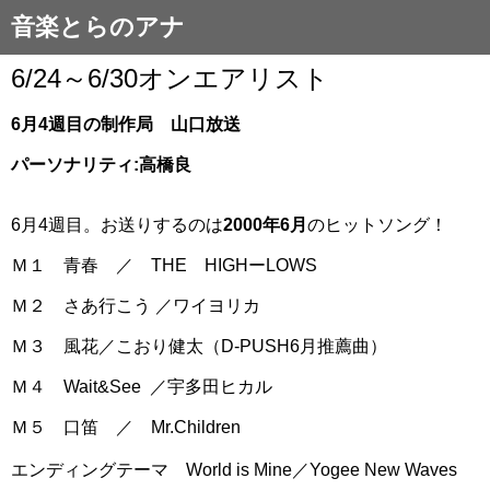
音楽とらのアナ
6/24～6/30オンエアリスト
6月4
週目の制作局 山口放送
パーソナリティ
:高橋良
6月4週目。お送りするのは
2
000
年
6月
のヒットソング！
Ｍ１ 青春 ／ THE HIGHーLOWS
Ｍ２ さあ行こう ／ワイヨリカ
Ｍ３ 風花／こおり健太（D-PUSH6月推薦曲）
Ｍ４ Wait&See ／宇多田ヒカル
Ｍ５ 口笛 ／ Mr.Children
エンディングテーマ World is Mine／Yogee New Waves