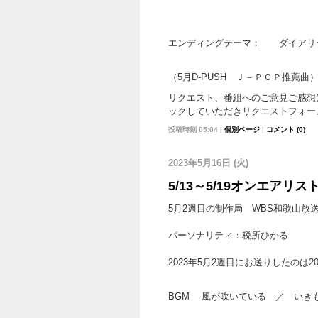
エンディングテーマ： ダイア
（5月D-PUSH Ｊ－ＰＯＰ推薦曲
リクエスト、番組へのご意見ご感想
ックしていただきリクエストフォー
投稿時刻 05:04
|
個別ページ
|
コメント (0)
2023年5月16日 (火)
5/13～5/19オンエアリス
5月2週目の制作局 WBS和歌山放
パーソナリティ：税所ひかる
2023年5月2週目にお送りしたのは2
BGM 風が吹いている ／ いき