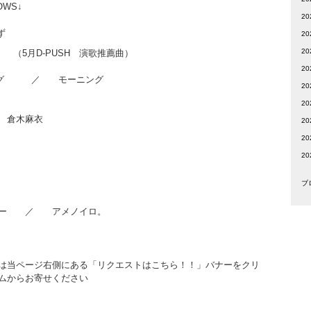
OWS↓
2
ゆず
2
20
月D-PUSH 演歌推薦曲）
20
ング ／ モーニング
20
。
2
f my heart ／ 倉木麻衣
2
2
2
ブ
リー ／ アメノイロ。
）
は当ページ右側にある「リクエストはこちら！！」バナーをクリ
ムからお寄せください