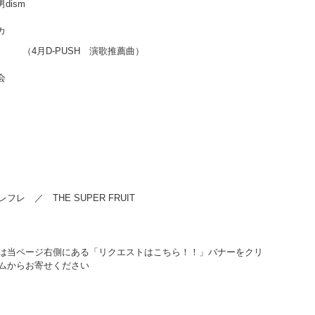
icial髭男dism
カ
（4月D-PUSH 演歌推薦曲）
！ ／ 緑黄色社会
 ／ TRUE
 ／ THE SUPER FRUIT
）
は当ページ右側にある「リクエストはこちら！！」バナーをクリ
ムからお寄せください