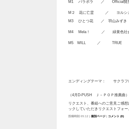
M1 パラボラ ／ Off
M２ 花に亡霊 ／ ヨルシ
M3 ひとつ花 ／ 羽山みずき 
M4 Mela
M5 WILL
エンディングテーマ： サクラフレフレ
（4月D-PUSH Ｊ－ＰＯＰ推薦曲
リクエスト、番組へのご意見ご感想
ックしていただきリクエストフォー
投稿時刻 05:12
|
個別ページ
|
コメント (0)