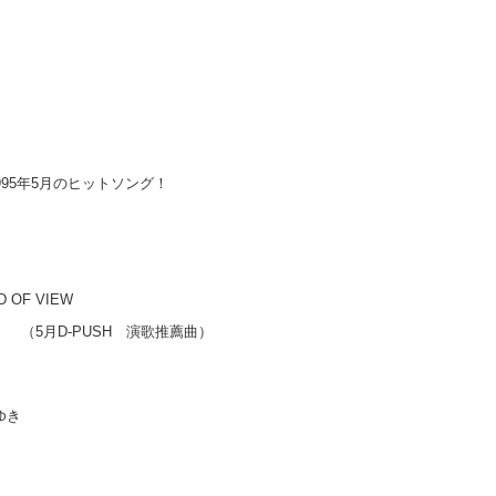
ト
995年5月のヒットソング！
F VIEW
月D-PUSH 演歌推薦曲）
女 ／ シャ乱Q
 ／ 中島みゆき