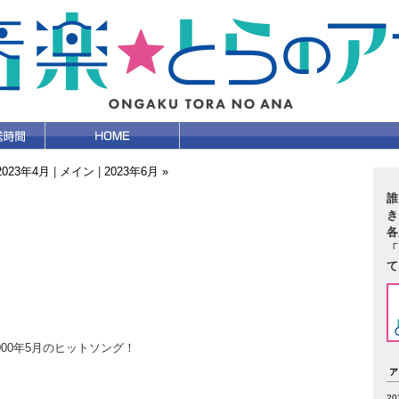
2023年4月
|
メイン
|
2023年6月 »
誰
き
各
「
て
000年5月のヒットソング！
2