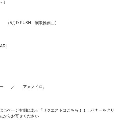
きものがかり
月D-PUSH 演歌推薦曲）
 ／ GreeeeN
EKAI NO OWARI
リー ／ アメノイロ。
）
は当ページ右側にある「リクエストはこちら！！」バナーをクリ
ムからお寄せください