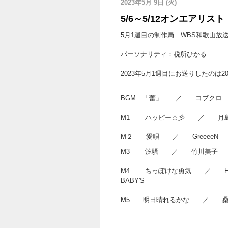
2023年5月 9日 (火)
5/6～5/12オンエアリスト
5月1週目の制作局 WBS和歌山放
パーソナリティ：税所ひかる
2023年5月1週目にお送りしたのは2
BGM 「蕾」 ／ コブクロ
M1 ハッピー☆彡 ／ 月島き
M２ 愛唄 ／ GreeeeN
M3 汐騒 ／ 竹川美子 （5
M4 ちっぽけな勇気 ／ FUNK
BABY
M5 明日晴れ