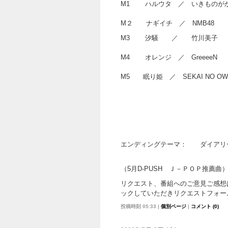
M1 ハルウタ ／ い
M２ ナギイチ ／ NMB48
M3 汐騒 ／ 竹川美子 （5
M4 オレンジ
M5 眠り姫 ／ S
エンディングテーマ： ダイア
（5月D-PUSH Ｊ－ＰＯＰ推薦曲
リクエスト、番組へのご意見ご感想
ックしていただきリクエストフォー
投稿時刻 05:33
|
個別ページ
|
コメント (0)