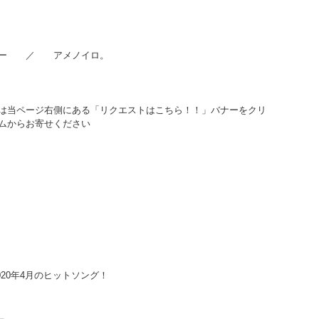
リー ／ アメノイロ。
）
は当ページ右側にある「リクエストはこちら！！」バナーをクリ
ムからお寄せください
020年4月のヒットソング！