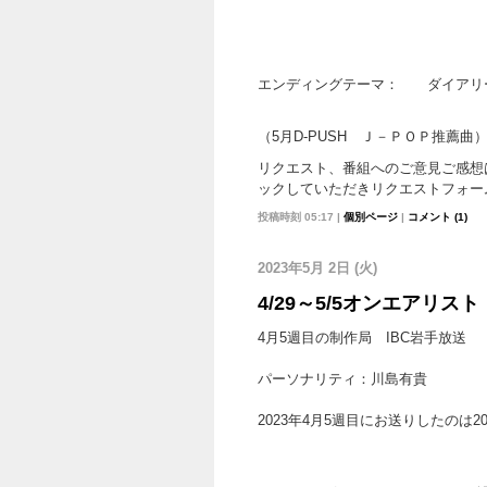
エンディングテーマ： ダイア
（5月D-PUSH Ｊ－ＰＯＰ推薦曲
リクエスト、番組へのご意見ご感想
ックしていただきリクエストフォー
投稿時刻 05:17
|
個別ページ
|
コメント (1)
2023年5月 2日 (火)
4/29～5/5オンエアリスト
4月5週目の制作局 IBC岩手放送
パーソナリティ：川島有貴
2023年4月5週目にお送りしたのは2