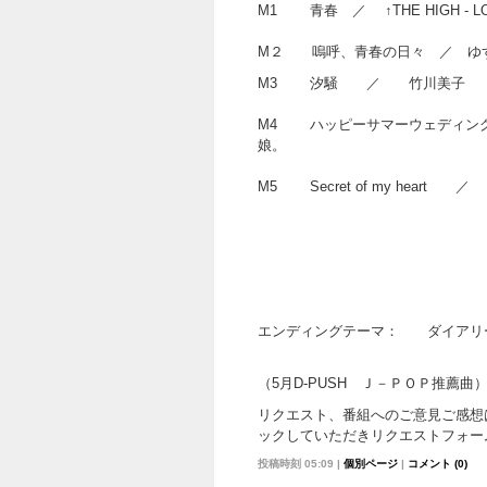
M1 青春 ／ ↑THE HIGH - L
M２ 嗚呼、青春の日々 ／ 
M3 汐騒 ／ 竹川美子 （5
M4 ハッピーサマーウェディ
娘
M5 Secret o
エンディングテーマ： ダイア
（5月D-PUSH Ｊ－ＰＯＰ推薦曲
リクエスト、番組へのご意見ご感想
ックしていただきリクエストフォー
投稿時刻 05:09
|
個別ページ
|
コメント (0)