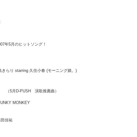
送
007年5月のヒットソング！
らり starring 久住小春 (モーニング娘。)
月D-PUSH 演歌推薦曲）
Y MONKEY
'S
るかな ／ 桑田佳祐