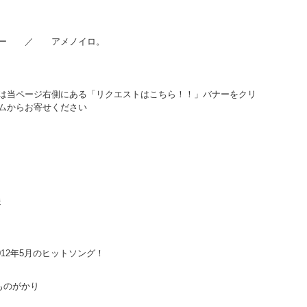
リー ／ アメノイロ。
）
は当ページ右側にある「リクエストはこちら！！」バナーをクリ
ムからお寄せください
ト
送
012年5月のヒットソング！
ものがかり